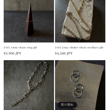
316L 1mm chain ring gld
316L 2way choker chain necklace gld
通
¥3,900 JPY
通
¥4,500 JPY
常
常
価
価
格
格
売り切れ