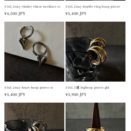
316L 2way choker chain necklace sv
316L 2way double ring hoop pierce
通
¥4,500 JPY
通
¥3,400 JPY
常
常
価
価
格
格
316L 2way heart hoop pierce sv
316L 3連 bighoop pierce gld
通
¥3,400 JPY
通
¥3,900 JPY
常
常
価
価
格
格