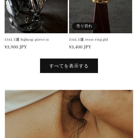
売り切れ
316L 3連 bighoop pierce sv
316L 3連 cross ring gld
通
¥3,900 JPY
通
¥3,400 JPY
常
常
価
価
すべてを表示する
格
格