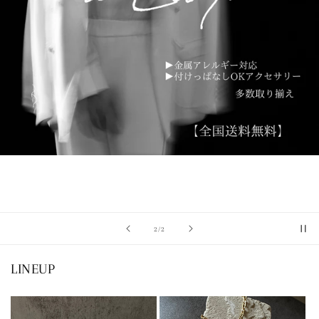
の
2
/
2
LINEUP