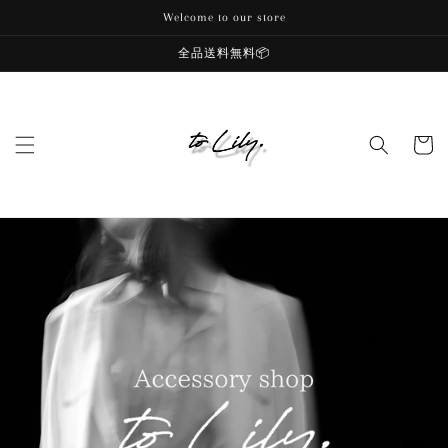
コンテ
Welcome to our store
ンツに
進む
全品送料無料📦
カ
ー
ト